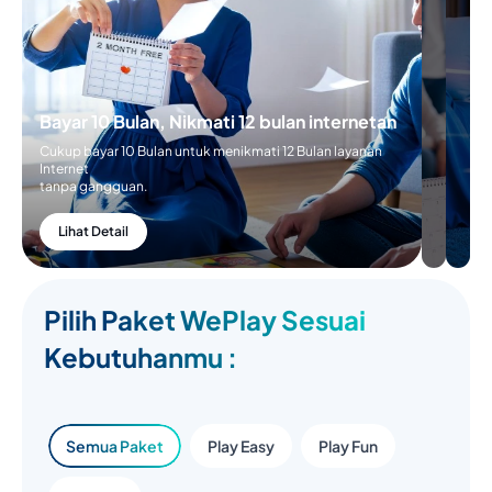
Cukup
Bayar 5
Bulan
untuk
menikmati
6 Bulan
Bayar 10 Bulan, Nikmati 12 bulan
layanan
internetan
internetan
tanpa
Cukup bayar 10 Bulan untuk menikmati 12 Bulan
gangguan
layanan Internet
tanpa gangguan.
Lihat
Detail
Lihat Detail
Pilih Paket WePlay Sesuai
Kebutuhanmu :
Semua Paket
Play Easy
Play Fun