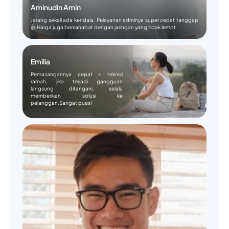
Aminudin Amin
Jarang sekali ada kendala. Pelayanan adminya super cepat tanggap
👍 Harga juga bersahabat dengan jaringan yang tidak lemot
Emilia
Pemasangannya cepat + teknisi
ramah, jika terjadi gangguan
langsung ditangani, selalu
memberikan solusi ke
pelanggan.Sangat puas!