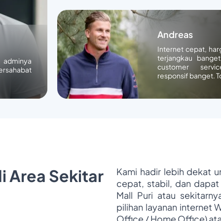
Andreas
Internet cepat, ha
terjangkau banget
n adminya
customer servic
ersahabat
responsif banget. T
i Area Sekitar
Kami hadir lebih dekat 
cepat, stabil, dan dapat
Mall Puri atau sekitarn
pilihan layanan internet 
Office / Home Office) at