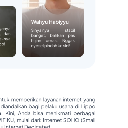
Wahyu Habiyyu
rganya
Sinyalnya stabil
, dan
banget, bahkan pas
e-nya
hujan deras. Nggak
op!
nyesel pindah ke sini!
untuk memberikan layanan internet yang
 diandalkan bagi pelaku usaha di Lippo
ya. Kini, Anda bisa menikmati berbagai
WIFIKU, mulai dari: Internet SOHO (Small
au Internet Dedicated.