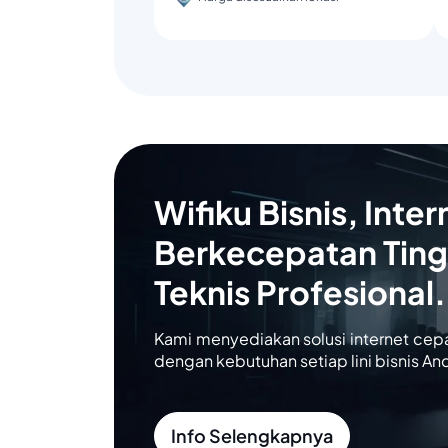
Wifiku Bisnis, Inter
Berkecepatan Ting
Teknis Profesional.
Kami menyediakan solusi internet cep
dengan kebutuhan setiap lini bisnis An
Info Selengkapnya