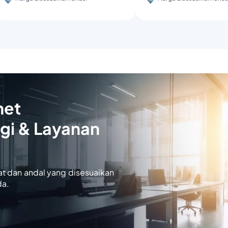
net
gi & Layanan
at dan andal yang disesuaikan
da.