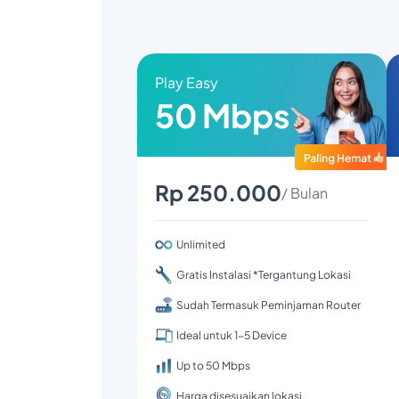
Play Easy
50 Mbps
Rp 250.000
/ Bulan
Unlimited
Gratis Instalasi *Tergantung Lokasi
Sudah Termasuk Peminjaman Router
Ideal untuk 1-5 Device
Up to 50 Mbps
Harga disesuaikan lokasi