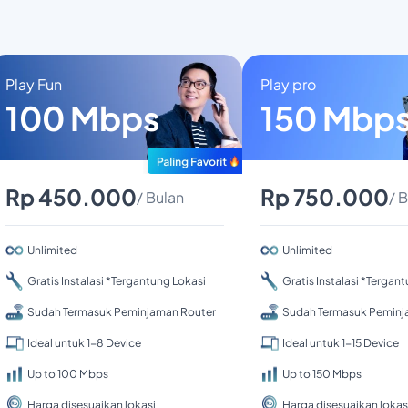
Play Fun
Play pro
100 Mbps
150 Mbp
Rp 450.000
Rp 750.000
/ Bulan
/ 
Unlimited
Unlimited
Gratis Instalasi *Tergantung Lokasi
Gratis Instalasi *Tergan
Sudah Termasuk Peminjaman Router
Sudah Termasuk Peminj
Ideal untuk 1-8 Device
Ideal untuk 1-15 Device
Up to 100 Mbps
Up to 150 Mbps
Harga disesuaikan lokasi
Harga disesuaikan lokas