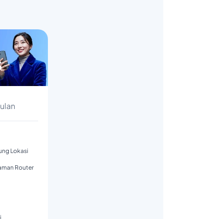
s
Bulan
tung Lokasi
aman Router
i