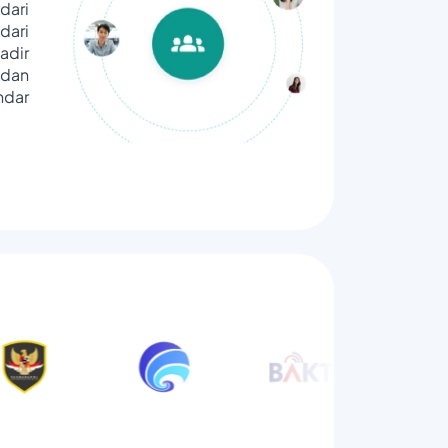
dari
ari
adir
dan
ndar