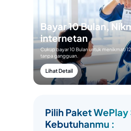
Bayar 10 Bulan, Nikm
internetan
Cukup bayar 10 Bulan untuk menikmati 12 
tanpa gangguan.
Lihat Detail
Pilih Paket WePlay
Kebutuhanmu :