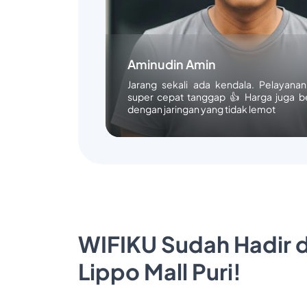
Aminudin Amin
Jarang sekali ada kendala. Pelayana
super cepat tanggap 👍 Harga juga b
dengan jaringan yang tidak lemot
WIFIKU Sudah Hadir d
Lippo Mall Puri!