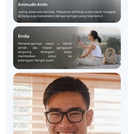
Aminudin Amin
Jarang sekali ada kendala. Pelayanan adminya super cepat tanggap
👍 Harga juga bersahabat dengan jaringan yang tidak lemot
Emilia
Pemasangannya cepat + teknisi
ramah, jika terjadi gangguan
langsung ditangani, selalu
memberikan solusi ke
pelanggan.Sangat puas!