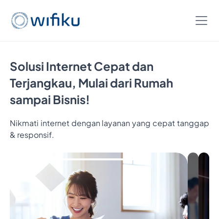
Solusi Internet Cepat dan
Terjangkau, Mulai dari Rumah
sampai Bisnis!
Nikmati internet dengan layanan yang cepat tanggap
Bayar
& responsif.
5
Bulan,
Nikmatin
6
Bulan
Internetan
Cukup
Bayar