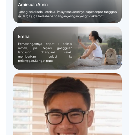
Aminudin Amin
Jarang sekali ada kendala. Pelayanan adminya super cepat tanggap
👍 Harga juga bersahabat dengan jaringan yang tidak lemot
Emilia
Pemasangannya cepat + teknisi
ramah, jika terjadi gangguan
langsung ditangani, selalu
memberikan solusi ke
pelanggan.Sangat puas!