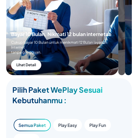
Cukup
Bayar 5
Bulan
untuk
menikmati
6 Bulan
Bayar 10 Bulan, Nikmati 12 bulan
layanan
internetan
internetan
tanpa
Cukup bayar 10 Bulan untuk menikmati 12 Bulan
gangguan
layanan Internet
tanpa gangguan.
Lihat
Detail
Lihat Detail
Pilih Paket WePlay Sesuai
Kebutuhanmu :
Semua Paket
Play Easy
Play Fun