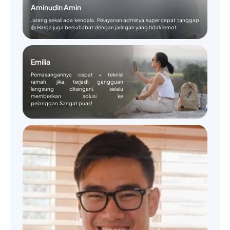
Aminudin Amin
Jarang sekali ada kendala. Pelayanan adminya super cepat tanggap
👍 Harga juga bersahabat dengan jaringan yang tidak lemot
Emilia
Pemasangannya cepat + teknisi
ramah, jika terjadi gangguan
langsung ditangani, selalu
memberikan solusi ke
pelanggan.Sangat puas!