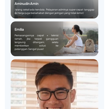
Aminudin Amin
Jarang sekali ada kendala. Pelayanan adminya super cepat tanggap
👍 Harga juga bersahabat dengan jaringan yang tidak lemot
Emilia
Pemasangannya cepat + teknisi
ramah, jika terjadi gangguan
langsung ditangani, selalu
memberikan solusi ke
pelanggan.Sangat puas!