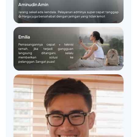
Aminudin Amin
Jarang sekali ada kendala. Pelayanan adminya super cepat tanggap
👍 Harga juga bersahabat dengan jaringan yang tidak lemot
Emilia
Pemasangannya cepat + teknisi
ramah, jika terjadi gangguan
langsung ditangani, selalu
memberikan solusi ke
pelanggan.Sangat puas!