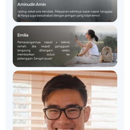
Aminudin Amin
Jarang sekali ada kendala. Pelayanan adminya super cepat tanggap
👍 Harga juga bersahabat dengan jaringan yang tidak lemot
Emilia
Pemasangannya cepat + teknisi
ramah, jika terjadi gangguan
langsung ditangani, selalu
memberikan solusi ke
pelanggan.Sangat puas!