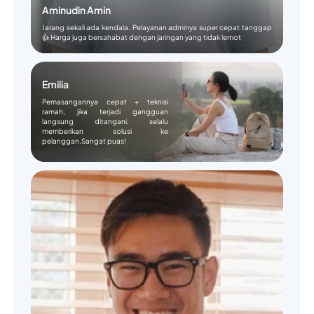
Aminudin Amin
Jarang sekali ada kendala. Pelayanan adminya super cepat tanggap
👍 Harga juga bersahabat dengan jaringan yang tidak lemot
Emilia
Pemasangannya cepat + teknisi
ramah, jika terjadi gangguan
langsung ditangani, selalu
memberikan solusi ke
pelanggan.Sangat puas!