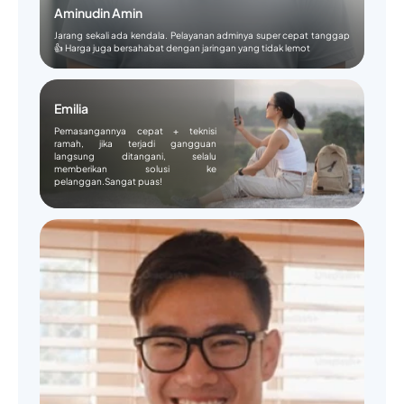
Aminudin Amin
Jarang sekali ada kendala. Pelayanan adminya super cepat tanggap
👍 Harga juga bersahabat dengan jaringan yang tidak lemot
Emilia
Pemasangannya cepat + teknisi
ramah, jika terjadi gangguan
langsung ditangani, selalu
memberikan solusi ke
pelanggan.Sangat puas!