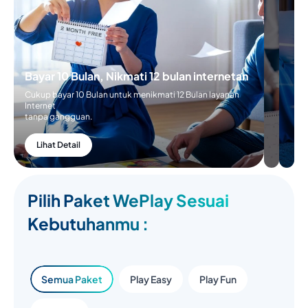
Cukup
Bayar 5
Bulan
untuk
menikmati
6 Bulan
Bayar 10 Bulan, Nikmati 12 bulan
layanan
internetan
internetan
tanpa
Cukup bayar 10 Bulan untuk menikmati 12 Bulan
gangguan
layanan Internet
tanpa gangguan.
Lihat
Detail
Lihat Detail
Pilih Paket WePlay Sesuai
Kebutuhanmu :
Semua Paket
Play Easy
Play Fun