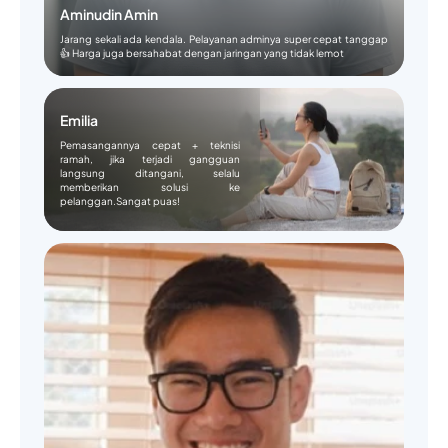
Aminudin Amin
Jarang sekali ada kendala. Pelayanan adminya super cepat tanggap
👍 Harga juga bersahabat dengan jaringan yang tidak lemot
Emilia
Pemasangannya cepat + teknisi
ramah, jika terjadi gangguan
langsung ditangani, selalu
memberikan solusi ke
pelanggan.Sangat puas!