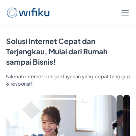
Solusi Internet Cepat dan
Terjangkau, Mulai dari Rumah
sampai Bisnis!
Nikmati internet dengan layanan yang cepat tanggap
Bayar
& responsif.
5
Bulan,
Nikmatin
6
Bulan
Internetan
Cukup
Bayar