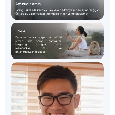
Aminudin Amin
Jarang sekali ada kendala. Pelayanan adminya super cepat tanggap
👍 Harga juga bersahabat dengan jaringan yang tidak lemot
Emilia
Pemasangannya cepat + teknisi
ramah, jika terjadi gangguan
langsung ditangani, selalu
memberikan solusi ke
pelanggan.Sangat puas!