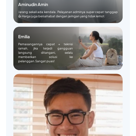
Aminudin Amin
Jarang sekali ada kendala. Pelayanan adminya super cepat tanggap
👍 Harga juga bersahabat dengan jaringan yang tidak lemot
Emilia
Pemasangannya cepat + teknisi
ramah, jika terjadi gangguan
langsung ditangani, selalu
memberikan solusi ke
pelanggan.Sangat puas!