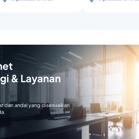
net
gi & Layanan
at dan andal yang disesuaikan
da.