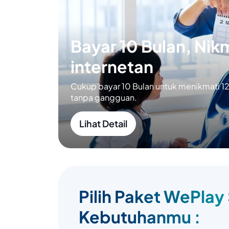
Bayar 10 Bulan, Nikm
internetan
Cukup bayar 10 Bulan untuk menikmati 12 
tanpa gangguan.
Lihat Detail
Pilih Paket WePlay
Kebutuhanmu :