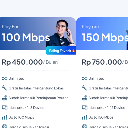
Play Fun
Play pro
100 Mbps
150 Mbp
Rp 450.000
Rp 750.000
/ Bulan
/ 
Unlimited
Unlimited
Gratis Instalasi *Tergantung Lokasi
Gratis Instalasi *Tergan
Sudah Termasuk Peminjaman Router
Sudah Termasuk Peminj
Ideal untuk 1-8 Device
Ideal untuk 1-15 Device
Up to 100 Mbps
Up to 150 Mbps
Harga disesuaikan lokasi
Harga disesuaikan lokas