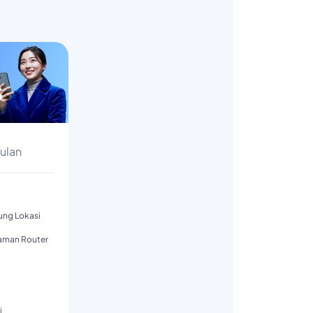
s
Bulan
tung Lokasi
aman Router
i