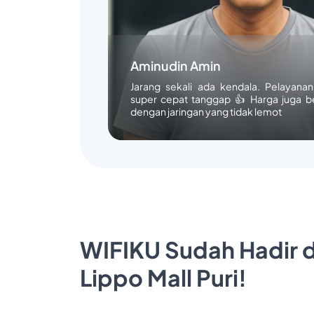
Aminudin Amin
Jarang sekali ada kendala. Pelayana
super cepat tanggap 👍 Harga juga b
dengan jaringan yang tidak lemot
WIFIKU Sudah Hadir d
Lippo Mall Puri!