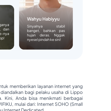
Wahyu Habiyyu
rganya
Sinyalnya stabil
, dan
banget, bahkan pas
e-nya
hujan deras. Nggak
op!
nyesel pindah ke sini!
untuk memberikan layanan internet yang
 diandalkan bagi pelaku usaha di Lippo
ya. Kini, Anda bisa menikmati berbagai
WIFIKU, mulai dari: Internet SOHO (Small
au Internet Dedicated.