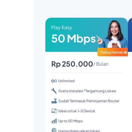
Play Easy
50 Mbps
Rp 250.000
/ Bulan
Unlimited
Gratis Instalasi *Tergantung Lokasi
Sudah Termasuk Peminjaman Router
Ideal untuk 1-5 Device
Up to 50 Mbps
Harga disesuaikan lokasi