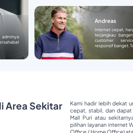
Andreas
Internet cepat, ha
terjangkau banget
n adminya
customer servic
ersahabat
responsif banget. T
i Area Sekitar
Kami hadir lebih dekat 
cepat, stabil, dan dapat
Mall Puri atau sekitarn
pilihan layanan internet 
Office / Home Office) at