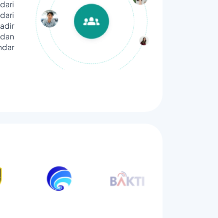
dari
ari
adir
dan
ndar