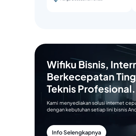
Wifiku Bisnis, Inter
Berkecepatan Ting
Teknis Profesional.
Kami menyediakan solusi internet cep
dengan kebutuhan setiap lini bisnis An
Info Selengkapnya