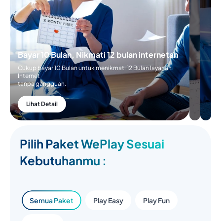
Cukup
Bayar 5
Bulan
untuk
menikmati
6 Bulan
Bayar 10 Bulan, Nikmati 12 bulan
layanan
internetan
internetan
tanpa
Cukup bayar 10 Bulan untuk menikmati 12 Bulan
gangguan
layanan Internet
tanpa gangguan.
Lihat
Detail
Lihat Detail
Pilih Paket WePlay Sesuai
Kebutuhanmu :
Semua Paket
Play Easy
Play Fun