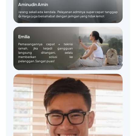
Aminudin Amin
Jarang sekali ada kendala. Pelayanan adminya super cepat tanggap
👍 Harga juga bersahabat dengan jaringan yang tidak lemot
Emilia
Pemasangannya cepat + teknisi
ramah, jika terjadi gangguan
langsung ditangani, selalu
memberikan solusi ke
pelanggan.Sangat puas!