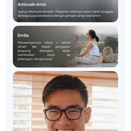
Aminudin Amin
Jarang sekali ada kendala. Pelayanan adminya super cepat tanggap
👍 Harga juga bersahabat dengan jaringan yang tidak lemot
Emilia
Pemasangannya cepat + teknisi
ramah, jika terjadi gangguan
langsung ditangani, selalu
memberikan solusi ke
pelanggan.Sangat puas!