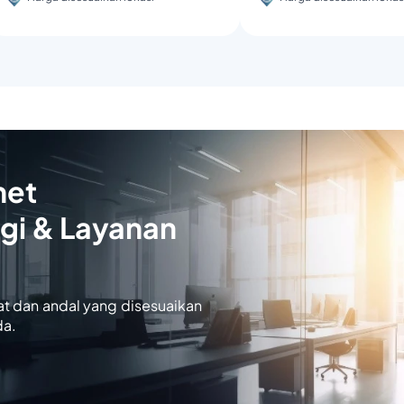
net
gi & Layanan
at dan andal yang disesuaikan
da.