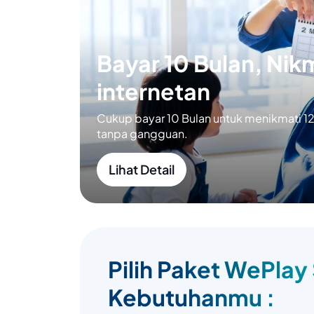
Bayar 10 Bulan, Nikm
internetan
Cukup bayar 10 Bulan untuk menikmati 12 
tanpa gangguan.
Lihat Detail
Pilih Paket WePlay
Kebutuhanmu :