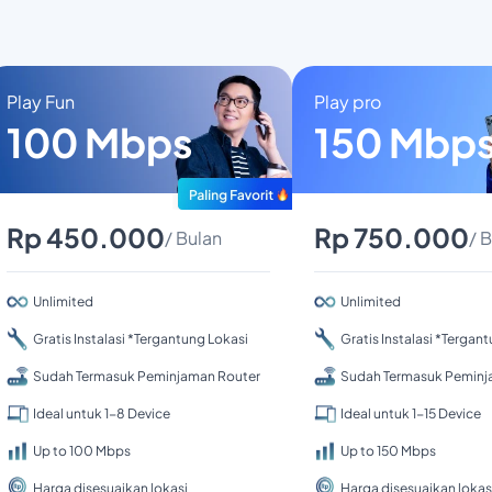
Play Fun
Play pro
100 Mbps
150 Mbp
Rp 450.000
Rp 750.000
/ Bulan
/ 
Unlimited
Unlimited
Gratis Instalasi *Tergantung Lokasi
Gratis Instalasi *Tergan
Sudah Termasuk Peminjaman Router
Sudah Termasuk Peminj
Ideal untuk 1-8 Device
Ideal untuk 1-15 Device
Up to 100 Mbps
Up to 150 Mbps
Harga disesuaikan lokasi
Harga disesuaikan lokas