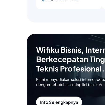
Wifiku Bisnis, Inter
Berkecepatan Ting
Teknis Profesional.
Kami menyediakan solusi internet cep
dengan kebutuhan setiap lini bisnis An
Info Selengkapnya