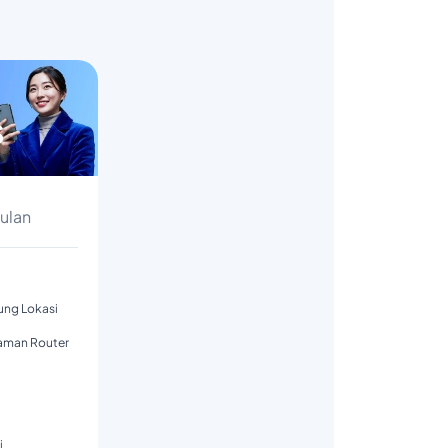
s
Bulan
tung Lokasi
aman Router
i