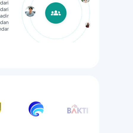
dari
ari
adir
dan
ndar