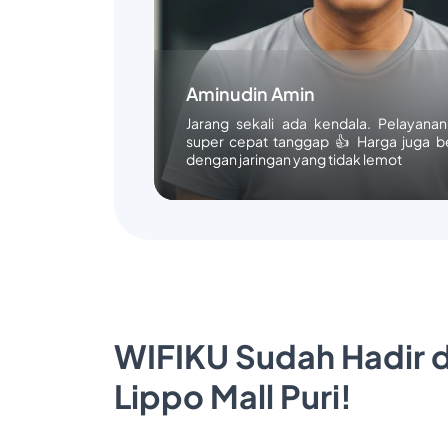
Aminudin Amin
Jarang sekali ada kendala. Pelayana
super cepat tanggap 👍 Harga juga b
dengan jaringan yang tidak lemot
WIFIKU Sudah Hadir d
Lippo Mall Puri!