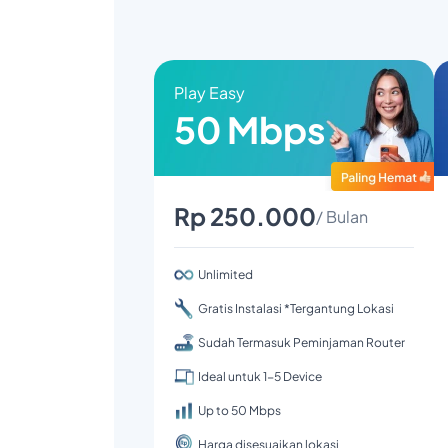
Play Easy
50 Mbps
Rp 250.000
/ Bulan
Unlimited
Gratis Instalasi *Tergantung Lokasi
Sudah Termasuk Peminjaman Router
Ideal untuk 1-5 Device
Up to 50 Mbps
Harga disesuaikan lokasi