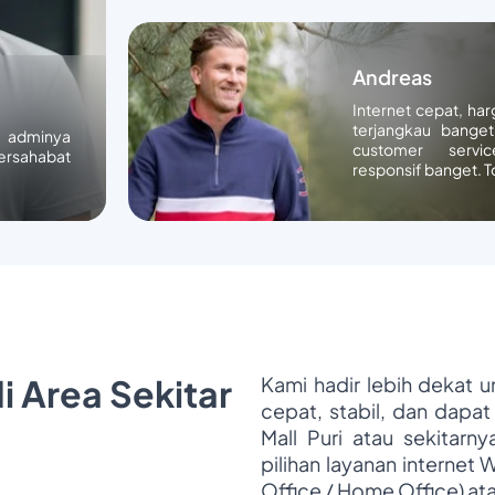
Andreas
Internet cepat, ha
terjangkau banget
n adminya
customer servic
ersahabat
responsif banget. T
i Area Sekitar
Kami hadir lebih dekat 
cepat, stabil, dan dapat
Mall Puri atau sekitarn
pilihan layanan internet 
Office / Home Office) at