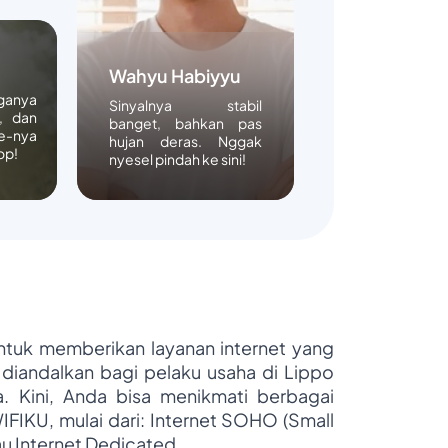
Wahyu Habiyyu
rganya
Sinyalnya stabil
, dan
banget, bahkan pas
e-nya
hujan deras. Nggak
op!
nyesel pindah ke sini!
untuk memberikan layanan internet yang
 diandalkan bagi pelaku usaha di Lippo
ya. Kini, Anda bisa menikmati berbagai
WIFIKU, mulai dari: Internet SOHO (Small
au Internet Dedicated.