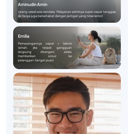
Aminudin Amin
Jarang sekali ada kendala. Pelayanan adminya super cepat tanggap
👍 Harga juga bersahabat dengan jaringan yang tidak lemot
Emilia
Pemasangannya cepat + teknisi
ramah, jika terjadi gangguan
langsung ditangani, selalu
memberikan solusi ke
pelanggan.Sangat puas!