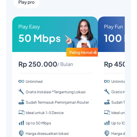
Play pro
Play Easy
Play Fun
50 Mbps
100 M
Rp 250.000
Rp 450.0
/ Bulan
Unlimited
Unlimited
Gratis Instalasi *Tergantung Lokasi
Gratis Instalas
Sudah Termasuk Peminjaman Router
Sudah Termas
Ideal untuk 1-5 Device
Ideal untuk 1-
Up to 50 Mbps
Up to 100 Mbp
Harga disesuaikan lokasi
Harga disesuai