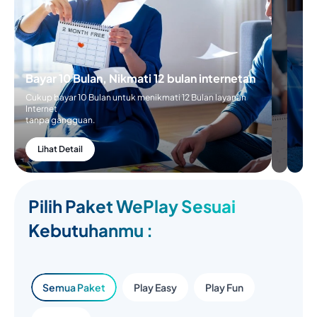
Nikmatin 6
Bulan
Internetan
Cukup Bayar 5
Bayar 10 Bulan, Nikmati 12
Bulan untuk
bulan internetan
menikmati 6 Bulan
layanan
Cukup bayar 10 Bulan untuk
internetan
menikmati 12 Bulan layanan Internet
tanpa gangguan
tanpa gangguan.
Lihat Detail
Lihat Detail
Pilih Paket WePlay Sesuai
Kebutuhanmu :
Semua Paket
Play Easy
Play Fun