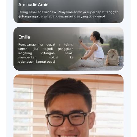
Aminudin Amin
Jarang sekali ada kendala. Pelayanan adminya super cepat tanggap
👍 Harga juga bersahabat dengan jaringan yang tidak lemot
Emilia
Pemasangannya cepat + teknisi
ramah, jika terjadi gangguan
langsung ditangani, selalu
memberikan solusi ke
pelanggan.Sangat puas!