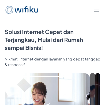
Solusi Internet Cepat dan
Terjangkau, Mulai dari Rumah
sampai Bisnis!
Nikmati internet dengan layanan yang cepat tanggap
Bayar
& responsif.
5
Bulan,
Nikmati
6
Bulan
Internet
Cukup
Bayar