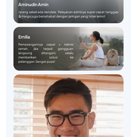
Aminudin Amin
Jarang sekali ada kendala. Pelayanan adminya super cepat tanggap
👍 Harga juga bersahabat dengan jaringan yang tidak lemot
Emilia
Pemasangannya cepat + teknisi
ramah, jika terjadi gangguan
langsung ditangani, selalu
memberikan solusi ke
pelanggan.Sangat puas!