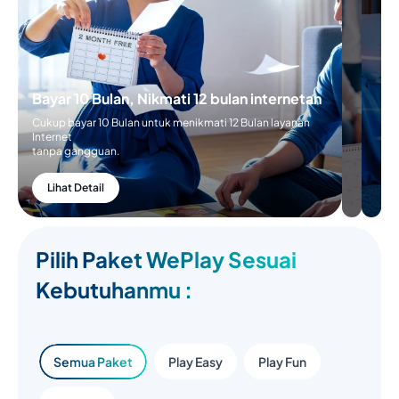
Cukup
Bayar 5
Bulan
untuk
menikmati
6 Bulan
Bayar 10 Bulan, Nikmati 12 bulan
layanan
internetan
internetan
tanpa
Cukup bayar 10 Bulan untuk menikmati 12 Bulan
gangguan
layanan Internet
tanpa gangguan.
Lihat
Detail
Lihat Detail
Pilih Paket WePlay Sesuai
Kebutuhanmu :
Semua Paket
Play Easy
Play Fun