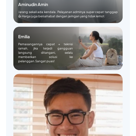
Aminudin Amin
Jarang sekali ada kendala. Pelayanan adminya super cepat tanggap
👍 Harga juga bersahabat dengan jaringan yang tidak lemot
Emilia
Pemasangannya cepat + teknisi
ramah, jika terjadi gangguan
langsung ditangani, selalu
memberikan solusi ke
pelanggan.Sangat puas!