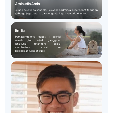
Aminudin Amin
Jarang sekali ada kendala. Pelayanan adminya super cepat tanggap
👍 Harga juga bersahabat dengan jaringan yang tidak lemot
Emilia
Pemasangannya cepat + teknisi
ramah, jika terjadi gangguan
langsung ditangani, selalu
memberikan solusi ke
pelanggan.Sangat puas!