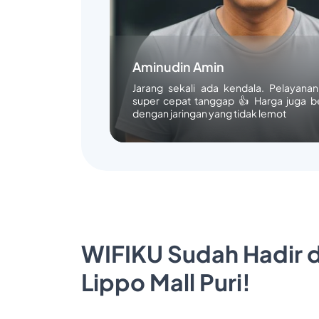
Aminudin Amin
Jarang sekali ada kendala. Pelayana
super cepat tanggap 👍 Harga juga b
dengan jaringan yang tidak lemot
WIFIKU Sudah Hadir d
Lippo Mall Puri!