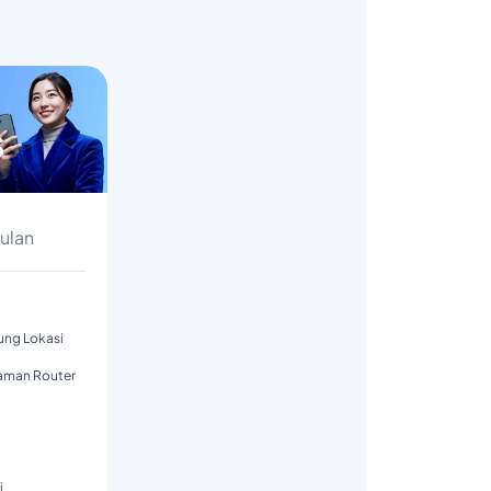
s
Bulan
tung Lokasi
aman Router
i