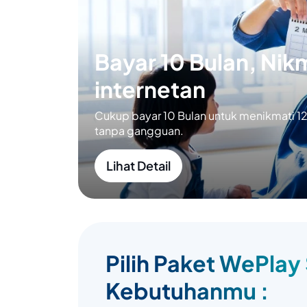
Bayar 10 Bulan, Nikm
internetan
Cukup bayar 10 Bulan untuk menikmati 12 
tanpa gangguan.
Lihat Detail
Pilih Paket WePlay
Kebutuhanmu :