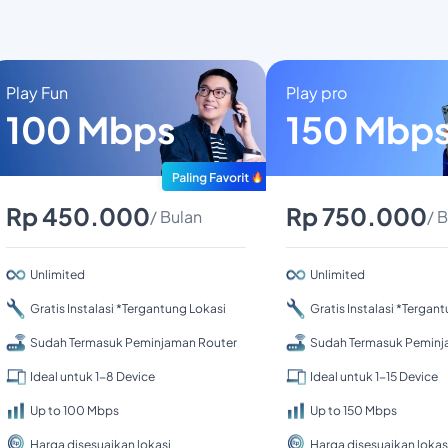
Play Fun
Play pro
100 Mbps
150 Mbp
Rp 450.000
Rp 750.000
/ Bulan
/ 
Unlimited
Unlimited
Gratis Instalasi *Tergantung Lokasi
Gratis Instalasi *Tergan
Sudah Termasuk Peminjaman Router
Sudah Termasuk Peminj
Ideal untuk 1-8 Device
Ideal untuk 1-15 Device
Up to 100 Mbps
Up to 150 Mbps
Harga disesuaikan lokasi
Harga disesuaikan lokas