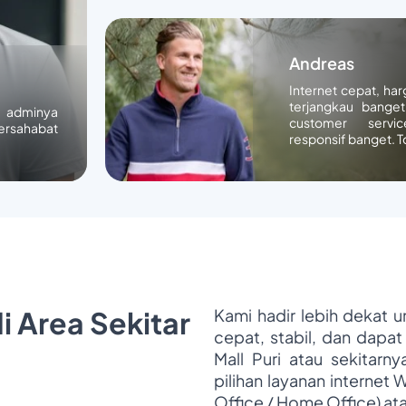
Andreas
Internet cepat, ha
terjangkau banget
n adminya
customer servic
ersahabat
responsif banget. T
i Area Sekitar
Kami hadir lebih dekat 
cepat, stabil, dan dapat
Mall Puri atau sekitarn
pilihan layanan internet 
Office / Home Office) at