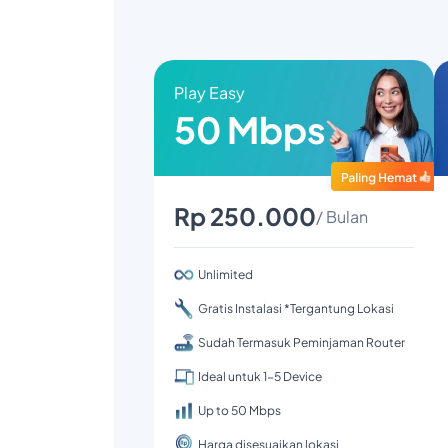
Play Easy
50 Mbps
Rp 250.000
/ Bulan
Unlimited
Gratis Instalasi *Tergantung Lokasi
Sudah Termasuk Peminjaman Router
Ideal untuk 1-5 Device
Up to 50 Mbps
Harga disesuaikan lokasi