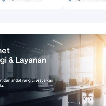
net
gi & Layanan
at dan andal yang disesuaikan
da.