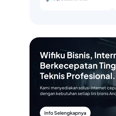
Wifiku Bisnis, Inter
Berkecepatan Ting
Teknis Profesional.
Kami menyediakan solusi internet cep
dengan kebutuhan setiap lini bisnis An
Info Selengkapnya