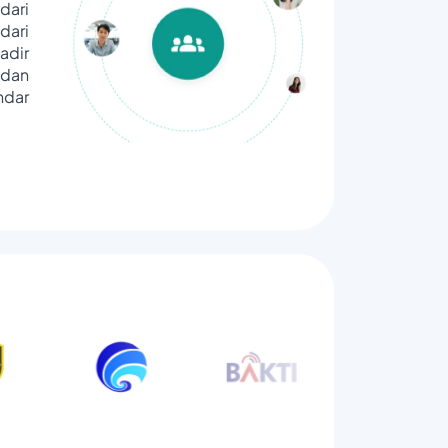
dari
ari
adir
dan
ndar