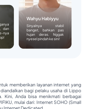
Wahyu Habiyyu
rganya
Sinyalnya stabil
, dan
banget, bahkan pas
e-nya
hujan deras. Nggak
op!
nyesel pindah ke sini!
untuk memberikan layanan internet yang
 diandalkan bagi pelaku usaha di Lippo
ya. Kini, Anda bisa menikmati berbagai
WIFIKU, mulai dari: Internet SOHO (Small
au Internet Dedicated.