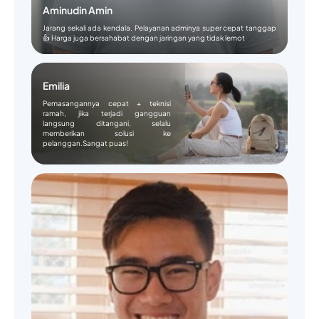
Aminudin Amin
Jarang sekali ada kendala. Pelayanan adminya super cepat tanggap
👍 Harga juga bersahabat dengan jaringan yang tidak lemot
Emilia
Pemasangannya cepat + teknisi
ramah, jika terjadi gangguan
langsung ditangani, selalu
memberikan solusi ke
pelanggan.Sangat puas!