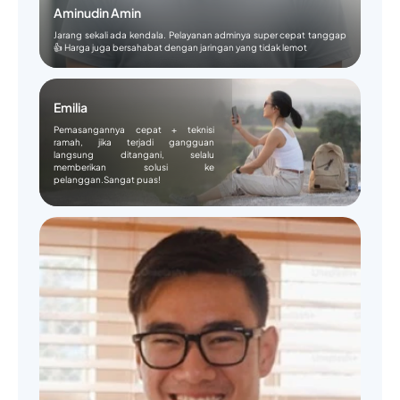
Aminudin Amin
Jarang sekali ada kendala. Pelayanan adminya super cepat tanggap
👍 Harga juga bersahabat dengan jaringan yang tidak lemot
Emilia
Pemasangannya cepat + teknisi
ramah, jika terjadi gangguan
langsung ditangani, selalu
memberikan solusi ke
pelanggan.Sangat puas!