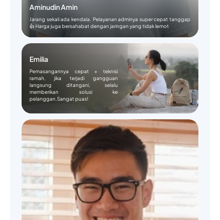
Aminudin Amin
Jarang sekali ada kendala. Pelayanan adminya super cepat tanggap
👍 Harga juga bersahabat dengan jaringan yang tidak lemot
Emilia
Pemasangannya cepat + teknisi
ramah, jika terjadi gangguan
langsung ditangani, selalu
memberikan solusi ke
pelanggan.Sangat puas!