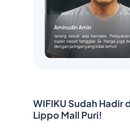
Aminudin Amin
Jarang sekali ada kendala. Pelayana
super cepat tanggap 👍 Harga juga b
dengan jaringan yang tidak lemot
WIFIKU Sudah Hadir d
Lippo Mall Puri!