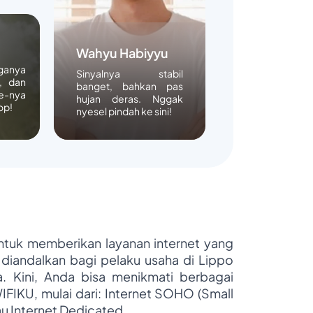
Wahyu Habiyyu
rganya
Sinyalnya stabil
, dan
banget, bahkan pas
e-nya
hujan deras. Nggak
op!
nyesel pindah ke sini!
untuk memberikan layanan internet yang
 diandalkan bagi pelaku usaha di Lippo
ya. Kini, Anda bisa menikmati berbagai
WIFIKU, mulai dari: Internet SOHO (Small
au Internet Dedicated.