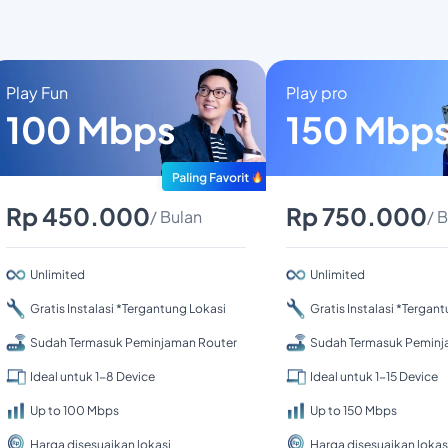
Play Fun
Play pro
100 Mbps
150 Mbp
Rp 450.000
Rp 750.000
/ Bulan
/ 
Unlimited
Unlimited
Gratis Instalasi *Tergantung Lokasi
Gratis Instalasi *Tergan
Sudah Termasuk Peminjaman Router
Sudah Termasuk Peminj
Ideal untuk 1-8 Device
Ideal untuk 1-15 Device
Up to 100 Mbps
Up to 150 Mbps
Harga disesuaikan lokasi
Harga disesuaikan lokas