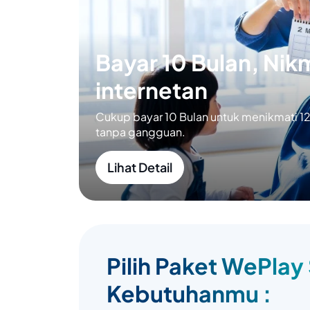
Bayar 10 Bulan, Nikm
internetan
Cukup bayar 10 Bulan untuk menikmati 12 
tanpa gangguan.
Lihat Detail
Pilih Paket WePlay
Kebutuhanmu :