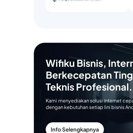
Wifiku Bisnis, Inter
Berkecepatan Ting
Teknis Profesional.
Kami menyediakan solusi internet cep
dengan kebutuhan setiap lini bisnis An
Info Selengkapnya