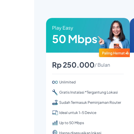
Play Easy
50 Mbps
Rp 250.000
/ Bulan
Unlimited
Gratis Instalasi *Tergantung Lokasi
Sudah Termasuk Peminjaman Router
Ideal untuk 1-5 Device
Up to 50 Mbps
Harga disesuaikan lokasi