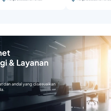
net
gi & Layanan
at dan andal yang disesuaikan
da.