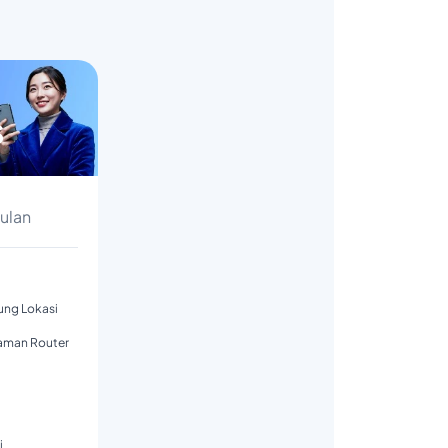
s
Bulan
tung Lokasi
aman Router
i