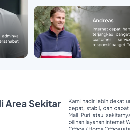
Andreas
Internet cepat, ha
terjangkau banget
n adminya
customer servic
ersahabat
responsif banget. T
i Area Sekitar
Kami hadir lebih dekat 
cepat, stabil, dan dapat
Mall Puri atau sekitarn
pilihan layanan internet 
Office / Home Office) at