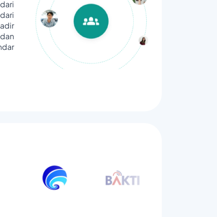
dari
ari
adir
dan
ndar