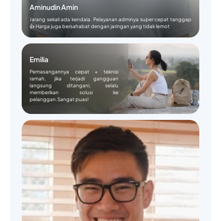
Aminudin Amin
Jarang sekali ada kendala. Pelayanan adminya super cepat tanggap
👍 Harga juga bersahabat dengan jaringan yang tidak lemot
Emilia
Pemasangannya cepat + teknisi
ramah, jika terjadi gangguan
langsung ditangani, selalu
memberikan solusi ke
pelanggan.Sangat puas!