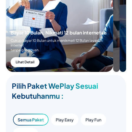
Cukup
Bayar 5
Bulan
untuk
menikmati
6 Bulan
Bayar 10 Bulan, Nikmati 12 bulan
layanan
internetan
internetan
tanpa
Cukup bayar 10 Bulan untuk menikmati 12 Bulan
gangguan
layanan Internet
tanpa gangguan.
Lihat
Detail
Lihat Detail
Pilih Paket WePlay Sesuai
Kebutuhanmu :
Semua Paket
Play Easy
Play Fun