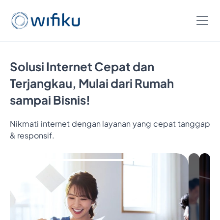
Solusi Internet Cepat dan
Terjangkau, Mulai dari Rumah
sampai Bisnis!
Nikmati internet dengan layanan yang cepat tanggap
Bayar
& responsif.
5
Bulan,
Nikmatin
6
Bulan
Internetan
Cukup
Bayar