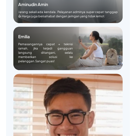
Aminudin Amin
Jarang sekali ada kendala. Pelayanan adminya super cepat tanggap
👍 Harga juga bersahabat dengan jaringan yang tidak lemot
Emilia
Pemasangannya cepat + teknisi
ramah, jika terjadi gangguan
langsung ditangani, selalu
memberikan solusi ke
pelanggan.Sangat puas!