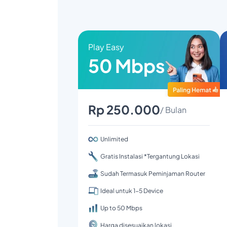
Play Easy
50 Mbps
Rp 250.000
/ Bulan
Unlimited
Gratis Instalasi *Tergantung Lokasi
Sudah Termasuk Peminjaman Router
Ideal untuk 1-5 Device
Up to 50 Mbps
Harga disesuaikan lokasi