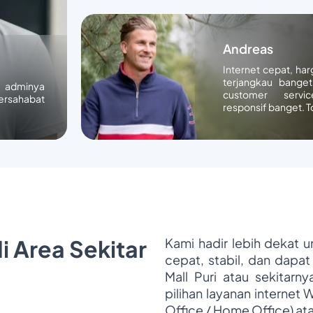
Andreas
Internet cepat, ha
terjangkau banget
n adminya
customer servic
ersahabat
responsif banget. T
i Area Sekitar
Kami hadir lebih dekat 
cepat, stabil, dan dapat
Mall Puri atau sekitarn
pilihan layanan internet 
Office / Home Office) at