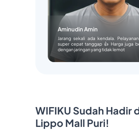
Aminudin Amin
Jarang sekali ada kendala. Pelayana
super cepat tanggap 👍 Harga juga b
dengan jaringan yang tidak lemot
WIFIKU Sudah Hadir d
Lippo Mall Puri!