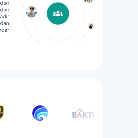
dari
ari
adir
dan
ndar