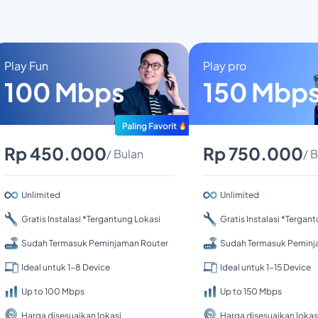
Play Fun
Play pro
100 Mbps
150 Mbp
Rp 450.000
Rp 750.000
/ Bulan
/ 
Unlimited
Unlimited
Gratis Instalasi *Tergantung Lokasi
Gratis Instalasi *Tergan
Sudah Termasuk Peminjaman Router
Sudah Termasuk Peminj
Ideal untuk 1-8 Device
Ideal untuk 1-15 Device
Up to 100 Mbps
Up to 150 Mbps
Harga disesuaikan lokasi
Harga disesuaikan lokas