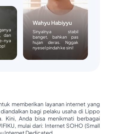
Wahyu Habiyyu
rganya
Sinyalnya stabil
, dan
banget, bahkan pas
e-nya
hujan deras. Nggak
op!
nyesel pindah ke sini!
untuk memberikan layanan internet yang
 diandalkan bagi pelaku usaha di Lippo
ya. Kini, Anda bisa menikmati berbagai
WIFIKU, mulai dari: Internet SOHO (Small
au Internet Dedicated.