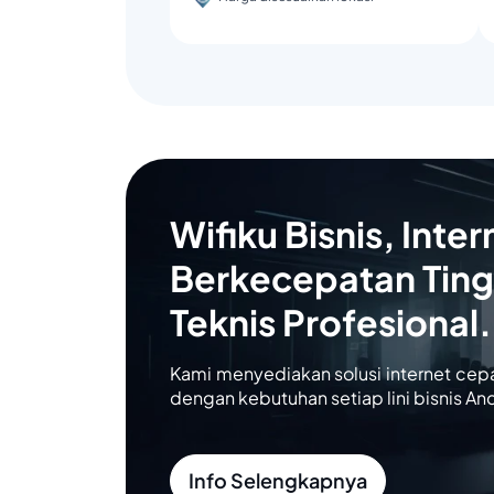
Wifiku Bisnis, Inter
Berkecepatan Ting
Teknis Profesional.
Kami menyediakan solusi internet cep
dengan kebutuhan setiap lini bisnis An
Info Selengkapnya