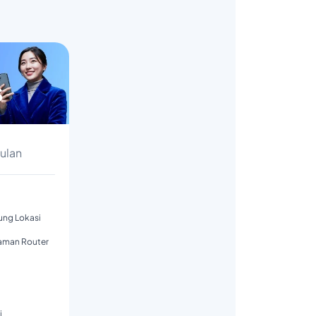
s
Bulan
tung Lokasi
aman Router
i