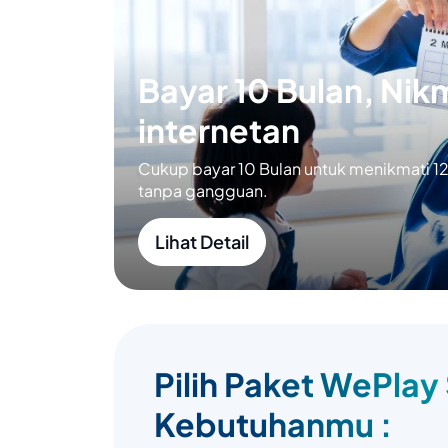
Bayar 10 Bulan, Nikm
internetan
Cukup bayar 10 Bulan untuk menikmati 12 
tanpa gangguan.
Lihat Detail
Pilih Paket WePlay
Kebutuhanmu :