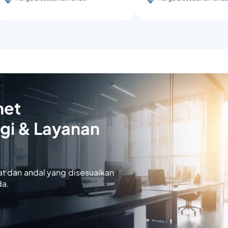
net
gi & Layanan
at dan andal yang disesuaikan
da.