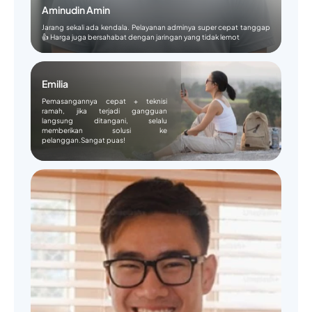
Aminudin Amin
Jarang sekali ada kendala. Pelayanan adminya super cepat tanggap
👍 Harga juga bersahabat dengan jaringan yang tidak lemot
Emilia
Pemasangannya cepat + teknisi
ramah, jika terjadi gangguan
langsung ditangani, selalu
memberikan solusi ke
pelanggan.Sangat puas!