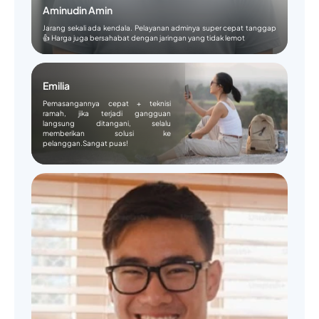
Aminudin Amin
Jarang sekali ada kendala. Pelayanan adminya super cepat tanggap
👍 Harga juga bersahabat dengan jaringan yang tidak lemot
Emilia
Pemasangannya cepat + teknisi
ramah, jika terjadi gangguan
langsung ditangani, selalu
memberikan solusi ke
pelanggan.Sangat puas!