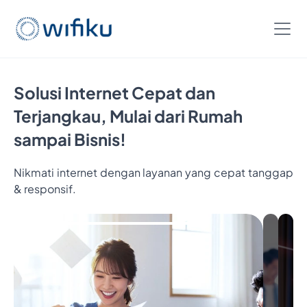
Solusi Internet Cepat dan
Terjangkau, Mulai dari Rumah
sampai Bisnis!
Nikmati internet dengan layanan yang cepat tanggap
Bayar
& responsif.
5
Bulan,
Nikmatin
6
Bulan
Internetan
Cukup
Bayar