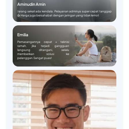
Aminudin Amin
Jarang sekali ada kendala. Pelayanan adminya super cepat tanggap
👍 Harga juga bersahabat dengan jaringan yang tidak lemot
Emilia
Pemasangannya cepat + teknisi
ramah, jika terjadi gangguan
langsung ditangani, selalu
memberikan solusi ke
pelanggan.Sangat puas!