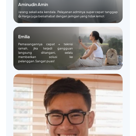
Aminudin Amin
Jarang sekali ada kendala. Pelayanan adminya super cepat tanggap
👍 Harga juga bersahabat dengan jaringan yang tidak lemot
Emilia
Pemasangannya cepat + teknisi
ramah, jika terjadi gangguan
langsung ditangani, selalu
memberikan solusi ke
pelanggan.Sangat puas!