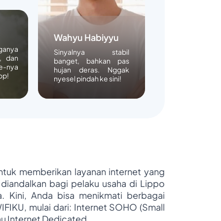
Wahyu Habiyyu
rganya
Sinyalnya stabil
, dan
banget, bahkan pas
e-nya
hujan deras. Nggak
op!
nyesel pindah ke sini!
untuk memberikan layanan internet yang
 diandalkan bagi pelaku usaha di Lippo
ya. Kini, Anda bisa menikmati berbagai
WIFIKU, mulai dari: Internet SOHO (Small
au Internet Dedicated.