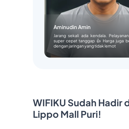
Aminudin Amin
Jarang sekali ada kendala. Pelayana
super cepat tanggap 👍 Harga juga b
dengan jaringan yang tidak lemot
WIFIKU Sudah Hadir d
Lippo Mall Puri!