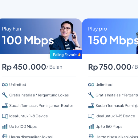
Play Fun
Play pro
100 Mbps
150 Mbp
Rp 450.000
Rp 750.000
/ Bulan
/ 
Unlimited
Unlimited
Gratis Instalasi *Tergantung Lokasi
Gratis Instalasi *Tergan
Sudah Termasuk Peminjaman Router
Sudah Termasuk Peminj
Ideal untuk 1-8 Device
Ideal untuk 1-15 Device
Up to 100 Mbps
Up to 150 Mbps
Harga disesuaikan lokasi
Harga disesuaikan lokas