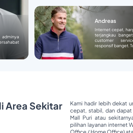
Andreas
Internet cepat, ha
terjangkau banget
n adminya
customer servic
ersahabat
responsif banget. T
i Area Sekitar
Kami hadir lebih dekat 
cepat, stabil, dan dapat
Mall Puri atau sekitarn
pilihan layanan internet 
Office / Home Office) at