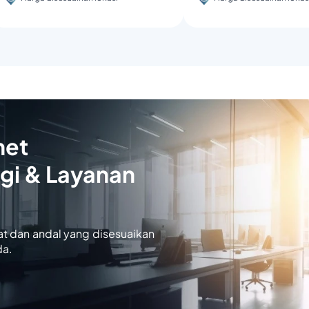
net
gi & Layanan
at dan andal yang disesuaikan
da.