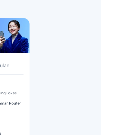
s
Bulan
tung Lokasi
aman Router
i