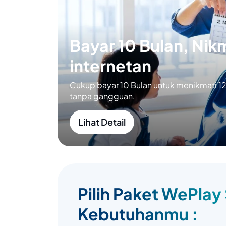
Bayar 10 Bulan, Nikm
internetan
Cukup bayar 10 Bulan untuk menikmati 12 
tanpa gangguan.
Lihat Detail
Pilih Paket WePlay
Kebutuhanmu :