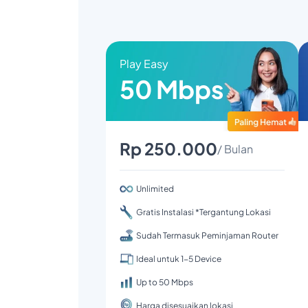
Play Easy
50 Mbps
Rp 250.000
/ Bulan
Unlimited
Gratis Instalasi *Tergantung Lokasi
Sudah Termasuk Peminjaman Router
Ideal untuk 1-5 Device
Up to 50 Mbps
Harga disesuaikan lokasi