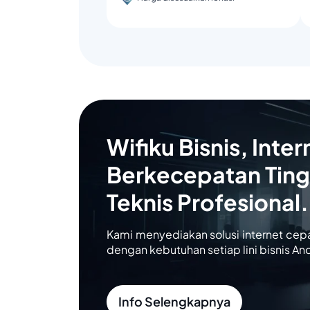
Wifiku Bisnis, Inter
Berkecepatan Ting
Teknis Profesional.
Kami menyediakan solusi internet cep
dengan kebutuhan setiap lini bisnis An
Info Selengkapnya