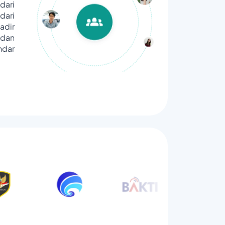
dari
ari
adir
dan
ndar