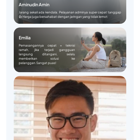
Aminudin Amin
Jarang sekali ada kendala. Pelayanan adminya super cepat tanggap
👍 Harga juga bersahabat dengan jaringan yang tidak lemot
Emilia
Pemasangannya cepat + teknisi
ramah, jika terjadi gangguan
langsung ditangani, selalu
memberikan solusi ke
pelanggan.Sangat puas!