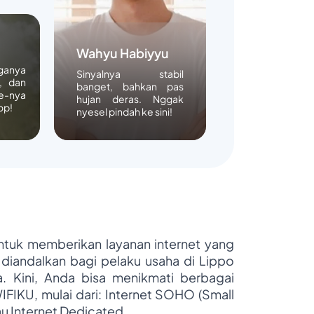
Wahyu Habiyyu
rganya
Sinyalnya stabil
, dan
banget, bahkan pas
e-nya
hujan deras. Nggak
op!
nyesel pindah ke sini!
untuk memberikan layanan internet yang
 diandalkan bagi pelaku usaha di Lippo
ya. Kini, Anda bisa menikmati berbagai
WIFIKU, mulai dari: Internet SOHO (Small
au Internet Dedicated.