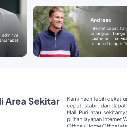
Andreas
Internet cepat, ha
terjangkau banget
n adminya
customer servic
ersahabat
responsif banget. T
i Area Sekitar
Kami hadir lebih dekat 
cepat, stabil, dan dapat
Mall Puri atau sekitarn
pilihan layanan internet 
Office / Home Office) at