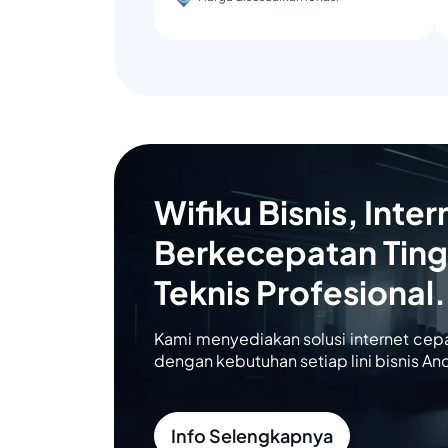
Wifiku Bisnis, Inter
Berkecepatan Ting
Teknis Profesional.
Kami menyediakan solusi internet cep
dengan kebutuhan setiap lini bisnis An
Info Selengkapnya