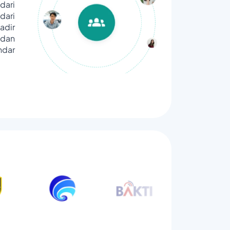
dari
ari
adir
dan
ndar