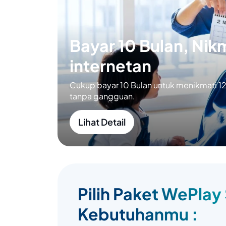
Bayar 10 Bulan, Nikm
internetan
Cukup bayar 10 Bulan untuk menikmati 12 
tanpa gangguan.
Lihat Detail
Pilih Paket WePlay
Kebutuhanmu :