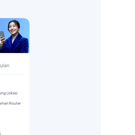
s
Bulan
tung Lokasi
aman Router
i