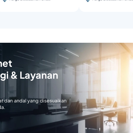
net
gi & Layanan
at dan andal yang disesuaikan
da.