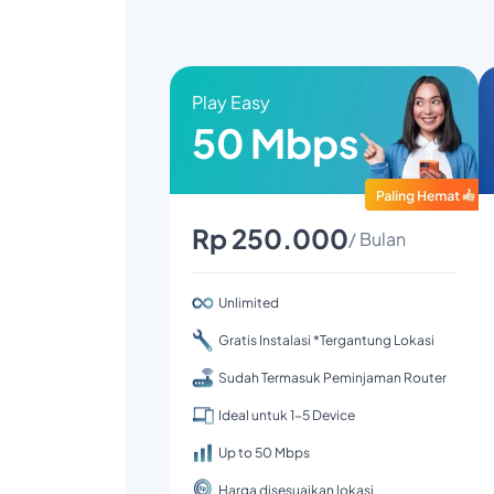
Play Easy
50 Mbps
Rp 250.000
/ Bulan
Unlimited
Gratis Instalasi *Tergantung Lokasi
Sudah Termasuk Peminjaman Router
Ideal untuk 1-5 Device
Up to 50 Mbps
Harga disesuaikan lokasi