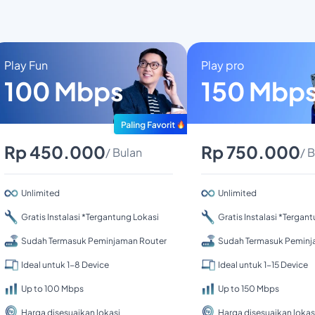
Play Fun
Play pro
100 Mbps
150 Mbp
Rp 450.000
Rp 750.000
/ Bulan
/ 
Unlimited
Unlimited
Gratis Instalasi *Tergantung Lokasi
Gratis Instalasi *Tergan
Sudah Termasuk Peminjaman Router
Sudah Termasuk Peminj
Ideal untuk 1-8 Device
Ideal untuk 1-15 Device
Up to 100 Mbps
Up to 150 Mbps
Harga disesuaikan lokasi
Harga disesuaikan lokas