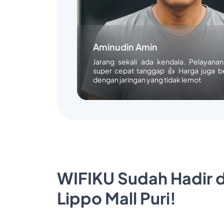
Aminudin Amin
Jarang sekali ada kendala. Pelayana
super cepat tanggap 👍 Harga juga b
dengan jaringan yang tidak lemot
WIFIKU Sudah Hadir d
Lippo Mall Puri!