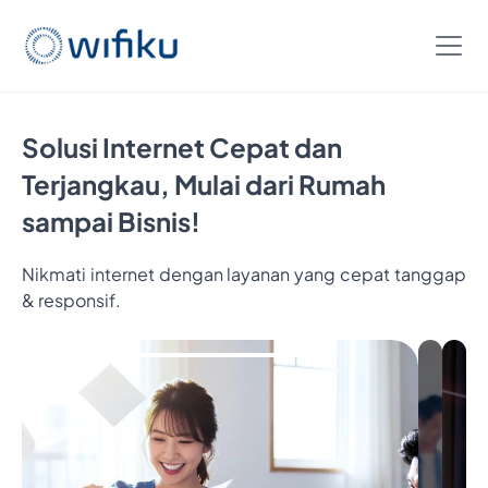
Solusi Internet Cepat dan
Terjangkau, Mulai dari Rumah
sampai Bisnis!
Nikmati internet dengan layanan yang cepat tanggap
Bayar
& responsif.
5
Bulan,
Nikmatin
6
Bulan
Internetan
Cukup
Bayar