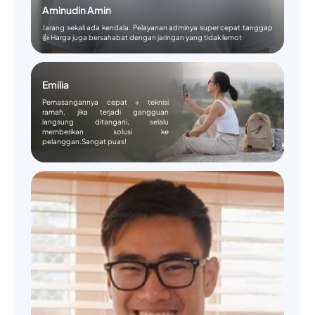
Aminudin Amin
Jarang sekali ada kendala. Pelayanan adminya super cepat tanggap
👍 Harga juga bersahabat dengan jaringan yang tidak lemot
Emilia
Pemasangannya cepat + teknisi
ramah, jika terjadi gangguan
langsung ditangani, selalu
memberikan solusi ke
pelanggan.Sangat puas!