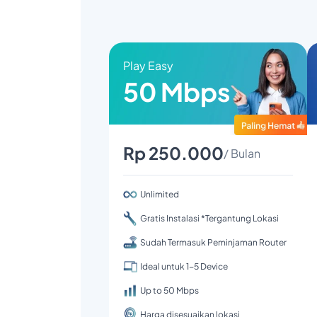
Play Easy
50 Mbps
Rp 250.000
/ Bulan
Unlimited
Gratis Instalasi *Tergantung Lokasi
Sudah Termasuk Peminjaman Router
Ideal untuk 1-5 Device
Up to 50 Mbps
Harga disesuaikan lokasi