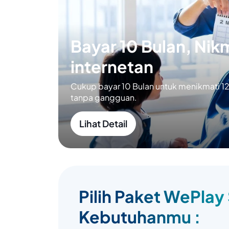
Bayar 10 Bulan, Nikm
internetan
Cukup bayar 10 Bulan untuk menikmati 12 
tanpa gangguan.
Lihat Detail
Pilih Paket WePlay
Kebutuhanmu :