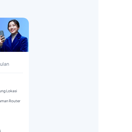
s
Bulan
tung Lokasi
aman Router
i