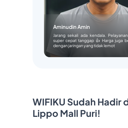
Aminudin Amin
Jarang sekali ada kendala. Pelayana
super cepat tanggap 👍 Harga juga b
dengan jaringan yang tidak lemot
WIFIKU Sudah Hadir d
Lippo Mall Puri!