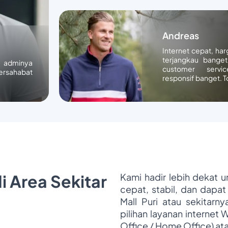
Andreas
Internet cepat, ha
terjangkau banget
n adminya
customer servic
ersahabat
responsif banget. T
i Area Sekitar
Kami hadir lebih dekat 
cepat, stabil, dan dapat
Mall Puri atau sekitarn
pilihan layanan internet 
Office / Home Office) at