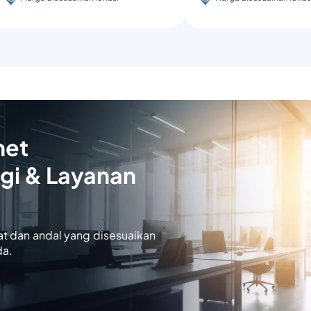
net
gi & Layanan
at dan andal yang disesuaikan
da.