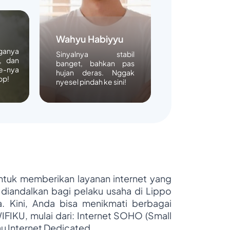
Wahyu Habiyyu
rganya
Sinyalnya stabil
, dan
banget, bahkan pas
e-nya
hujan deras. Nggak
op!
nyesel pindah ke sini!
untuk memberikan layanan internet yang
 diandalkan bagi pelaku usaha di Lippo
ya. Kini, Anda bisa menikmati berbagai
WIFIKU, mulai dari: Internet SOHO (Small
au Internet Dedicated.