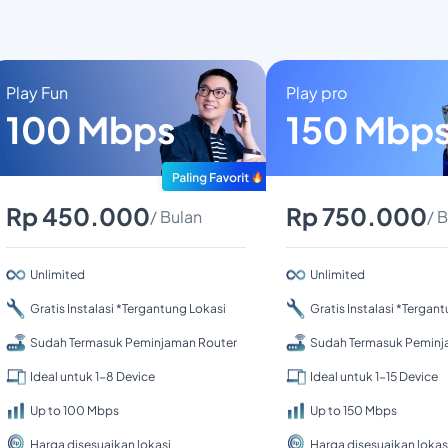
Play Fun
Play pro
100 Mbps
150 Mbp
Rp 450.000
Rp 750.000
/ Bulan
/ 
Unlimited
Unlimited
Gratis Instalasi *Tergantung Lokasi
Gratis Instalasi *Tergan
Sudah Termasuk Peminjaman Router
Sudah Termasuk Peminj
Ideal untuk 1-8 Device
Ideal untuk 1-15 Device
Up to 100 Mbps
Up to 150 Mbps
Harga disesuaikan lokasi
Harga disesuaikan lokas