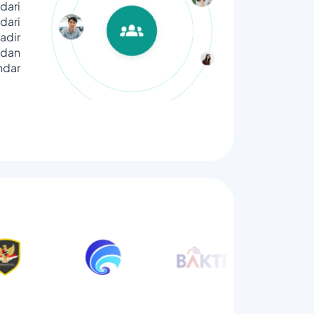
dari
ari
adir
dan
ndar