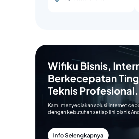
Wifiku Bisnis, Inter
Berkecepatan Ting
Teknis Profesional.
Kami menyediakan solusi internet cep
dengan kebutuhan setiap lini bisnis An
Info Selengkapnya