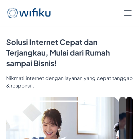
Solusi Internet Cepat dan
Terjangkau, Mulai dari Rumah
sampai Bisnis!
Nikmati internet dengan layanan yang cepat tanggap
Bayar
& responsif.
5
Bulan,
Nikmatin
6
Bulan
Interneta
Cukup
Bayar