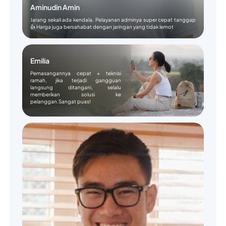
Aminudin Amin
Jarang sekali ada kendala. Pelayanan adminya super cepat tanggap
👍 Harga juga bersahabat dengan jaringan yang tidak lemot
Emilia
Pemasangannya cepat + teknisi
ramah, jika terjadi gangguan
langsung ditangani, selalu
memberikan solusi ke
pelanggan.Sangat puas!