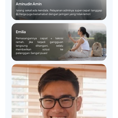
Aminudin Amin
Jarang sekali ada kendala. Pelayanan adminya super cepat tanggap
👍 Harga juga bersahabat dengan jaringan yang tidak lemot
Emilia
Pemasangannya cepat + teknisi
ramah, jika terjadi gangguan
langsung ditangani, selalu
memberikan solusi ke
pelanggan.Sangat puas!