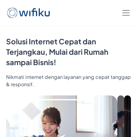
Solusi Internet Cepat dan
Terjangkau, Mulai dari Rumah
sampai Bisnis!
Nikmati internet dengan layanan yang cepat tanggap
Bayar
& responsif.
5
Bulan,
Nikmatin
6
Bulan
Internetan
Cukup
Bayar