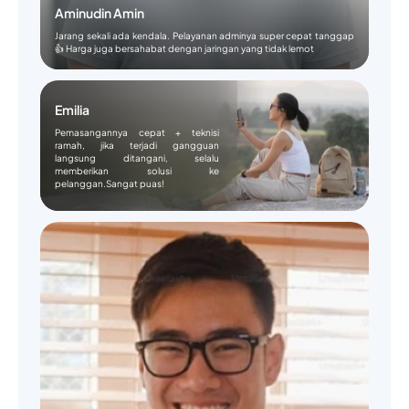
Aminudin Amin
Jarang sekali ada kendala. Pelayanan adminya super cepat tanggap
👍 Harga juga bersahabat dengan jaringan yang tidak lemot
Emilia
Pemasangannya cepat + teknisi
ramah, jika terjadi gangguan
langsung ditangani, selalu
memberikan solusi ke
pelanggan.Sangat puas!