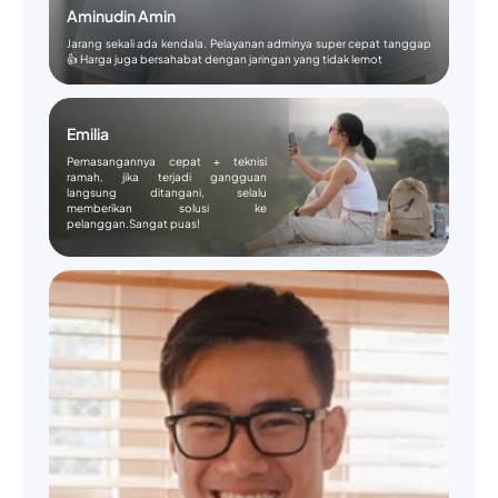
Aminudin Amin
Jarang sekali ada kendala. Pelayanan adminya super cepat tanggap
👍 Harga juga bersahabat dengan jaringan yang tidak lemot
Emilia
Pemasangannya cepat + teknisi
ramah, jika terjadi gangguan
langsung ditangani, selalu
memberikan solusi ke
pelanggan.Sangat puas!