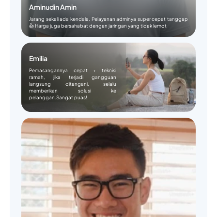
Aminudin Amin
Jarang sekali ada kendala. Pelayanan adminya super cepat tanggap
👍 Harga juga bersahabat dengan jaringan yang tidak lemot
Emilia
Pemasangannya cepat + teknisi
ramah, jika terjadi gangguan
langsung ditangani, selalu
memberikan solusi ke
pelanggan.Sangat puas!