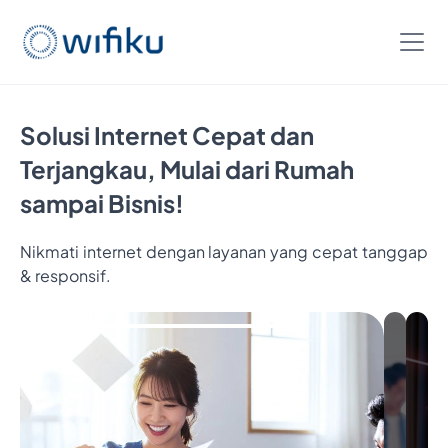
Solusi Internet Cepat dan
Terjangkau, Mulai dari Rumah
sampai Bisnis!
Nikmati internet dengan layanan yang cepat tanggap
Bayar
& responsif.
5
Bulan,
Nikmatin
6
Bulan
Interneta
Cukup
Bayar