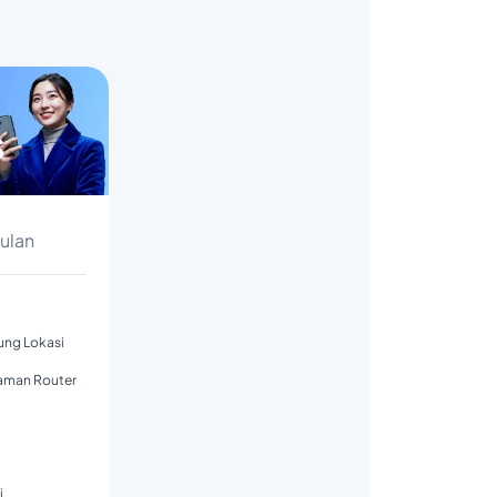
s
Bulan
tung Lokasi
aman Router
i