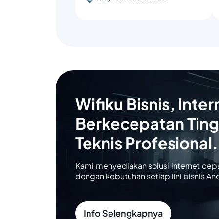
Wifiku Bisnis, Inter
Berkecepatan Ting
Teknis Profesional.
Kami menyediakan solusi internet cep
dengan kebutuhan setiap lini bisnis An
Info Selengkapnya