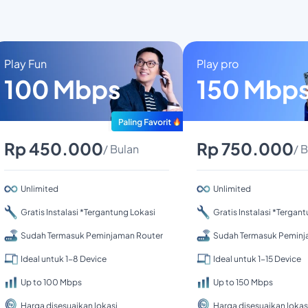
Play Fun
Play pro
100 Mbps
150 Mbp
Rp 450.000
Rp 750.000
/ Bulan
/ 
Unlimited
Unlimited
Gratis Instalasi *Tergantung Lokasi
Gratis Instalasi *Tergan
Sudah Termasuk Peminjaman Router
Sudah Termasuk Peminj
Ideal untuk 1-8 Device
Ideal untuk 1-15 Device
Up to 100 Mbps
Up to 150 Mbps
Harga disesuaikan lokasi
Harga disesuaikan lokas