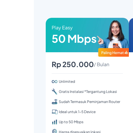
Play Easy
50 Mbps
Rp 250.000
/ Bulan
Unlimited
Gratis Instalasi *Tergantung Lokasi
Sudah Termasuk Peminjaman Router
Ideal untuk 1-5 Device
Up to 50 Mbps
Harga disesuaikan lokasi