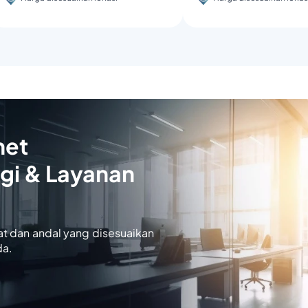
net
gi & Layanan
at dan andal yang disesuaikan
da.