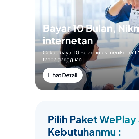
Bayar 10 Bulan, Nikm
internetan
Cukup bayar 10 Bulan untuk menikmati 12 
tanpa gangguan.
Lihat Detail
Pilih Paket WePlay
Kebutuhanmu :