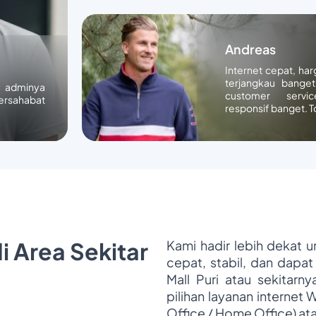
Andreas
Internet cepat, ha
terjangkau banget
n adminya
customer servic
ersahabat
responsif banget. T
i Area Sekitar
Kami hadir lebih dekat 
cepat, stabil, dan dapat
Mall Puri atau sekitarn
pilihan layanan internet 
Office / Home Office) at