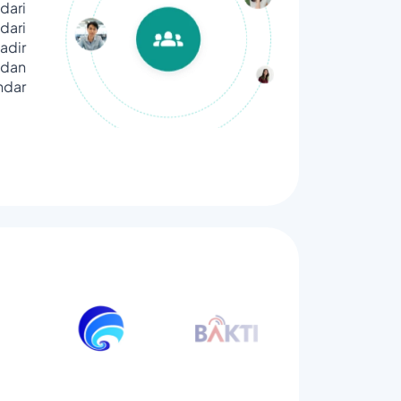
dari
ari
adir
dan
ndar