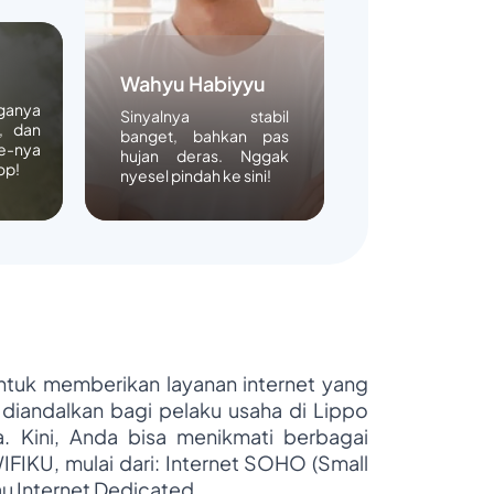
Wahyu Habiyyu
rganya
Sinyalnya stabil
, dan
banget, bahkan pas
e-nya
hujan deras. Nggak
op!
nyesel pindah ke sini!
untuk memberikan layanan internet yang
 diandalkan bagi pelaku usaha di Lippo
ya. Kini, Anda bisa menikmati berbagai
WIFIKU, mulai dari: Internet SOHO (Small
au Internet Dedicated.