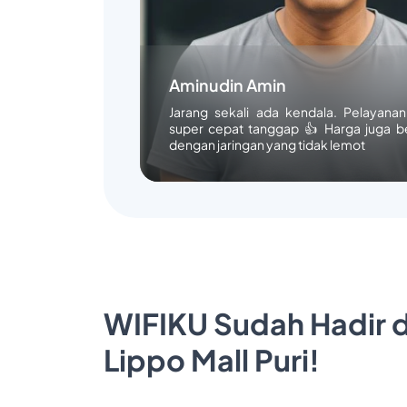
Aminudin Amin
Jarang sekali ada kendala. Pelayana
super cepat tanggap 👍 Harga juga b
dengan jaringan yang tidak lemot
WIFIKU Sudah Hadir d
Lippo Mall Puri!