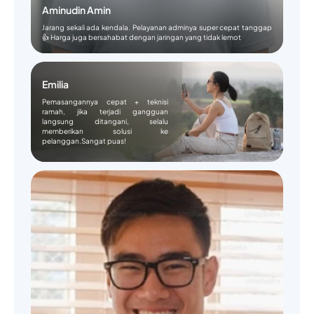
Aminudin Amin
Jarang sekali ada kendala. Pelayanan adminya super cepat tanggap
👍 Harga juga bersahabat dengan jaringan yang tidak lemot
Emilia
Pemasangannya cepat + teknisi
ramah, jika terjadi gangguan
langsung ditangani, selalu
memberikan solusi ke
pelanggan.Sangat puas!