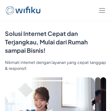
Solusi Internet Cepat dan
Terjangkau, Mulai dari Rumah
sampai Bisnis!
Nikmati internet dengan layanan yang cepat tanggap
Bayar
& responsif.
5
Bulan,
Nikmatin
6
Bulan
Internetan
Cukup
Bayar