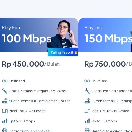
Play Fun
Play pro
100 Mbps
150 Mbp
Rp 450.000
Rp 750.000
/ Bulan
/ 
Unlimited
Unlimited
Gratis Instalasi *Tergantung Lokasi
Gratis Instalasi *Tergan
Sudah Termasuk Peminjaman Router
Sudah Termasuk Peminj
Ideal untuk 1-8 Device
Ideal untuk 1-15 Device
Up to 100 Mbps
Up to 150 Mbps
Harga disesuaikan lokasi
Harga disesuaikan lokas