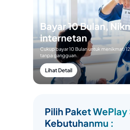
Bayar 10 Bulan, Nikm
internetan
Cukup bayar 10 Bulan untuk menikmati 12 
tanpa gangguan.
Lihat Detail
Pilih Paket WePlay
Kebutuhanmu :