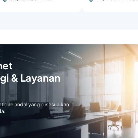
net
gi & Layanan
at dan andal yang disesuaikan
da.