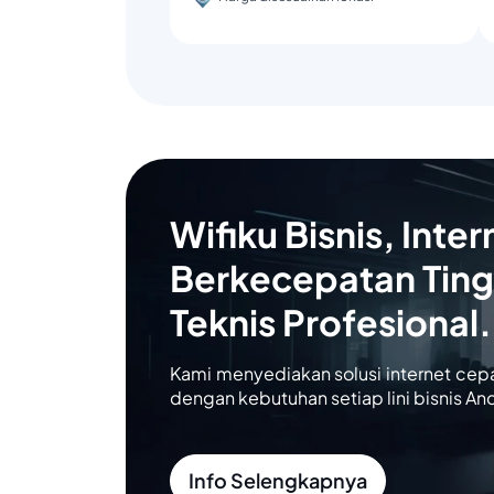
Wifiku Bisnis, Inter
Berkecepatan Ting
Teknis Profesional.
Kami menyediakan solusi internet cep
dengan kebutuhan setiap lini bisnis An
Info Selengkapnya