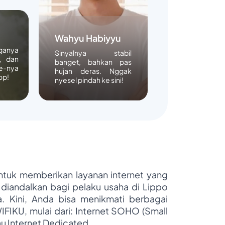
Wahyu Habiyyu
rganya
Sinyalnya stabil
, dan
banget, bahkan pas
e-nya
hujan deras. Nggak
op!
nyesel pindah ke sini!
untuk memberikan layanan internet yang
 diandalkan bagi pelaku usaha di Lippo
ya. Kini, Anda bisa menikmati berbagai
WIFIKU, mulai dari: Internet SOHO (Small
au Internet Dedicated.