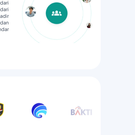
dari
ari
adir
dan
ndar