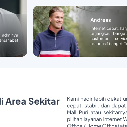
Andreas
Internet cepat, ha
terjangkau banget
n adminya
customer servic
ersahabat
responsif banget. T
i Area Sekitar
Kami hadir lebih dekat 
cepat, stabil, dan dapat
Mall Puri atau sekitarn
pilihan layanan internet 
Office / Home Office) at