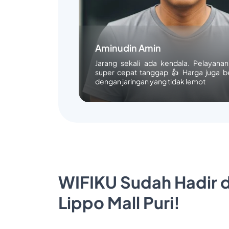
Aminudin Amin
Jarang sekali ada kendala. Pelayana
super cepat tanggap 👍 Harga juga b
dengan jaringan yang tidak lemot
WIFIKU Sudah Hadir d
Lippo Mall Puri!