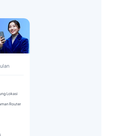
s
Bulan
tung Lokasi
aman Router
i