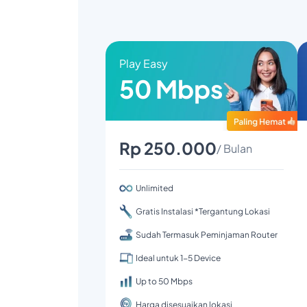
Play Easy
50 Mbps
Rp 250.000
/ Bulan
Unlimited
Gratis Instalasi *Tergantung Lokasi
Sudah Termasuk Peminjaman Router
Ideal untuk 1-5 Device
Up to 50 Mbps
Harga disesuaikan lokasi