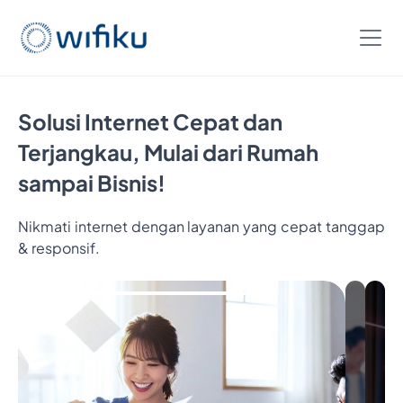
Solusi Internet Cepat dan
Terjangkau, Mulai dari Rumah
sampai Bisnis!
Nikmati internet dengan layanan yang cepat tanggap
Bayar
& responsif.
5
Bulan,
Nikmatin
6
Bulan
Internetan
Cukup
Bayar