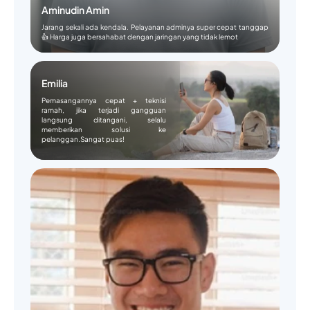
Aminudin Amin
Jarang sekali ada kendala. Pelayanan adminya super cepat tanggap
👍 Harga juga bersahabat dengan jaringan yang tidak lemot
Emilia
Pemasangannya cepat + teknisi
ramah, jika terjadi gangguan
langsung ditangani, selalu
memberikan solusi ke
pelanggan.Sangat puas!