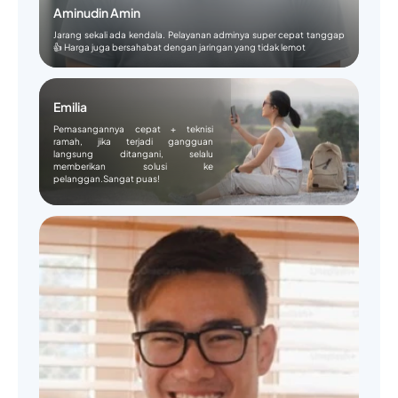
Aminudin Amin
Jarang sekali ada kendala. Pelayanan adminya super cepat tanggap
👍 Harga juga bersahabat dengan jaringan yang tidak lemot
Emilia
Pemasangannya cepat + teknisi
ramah, jika terjadi gangguan
langsung ditangani, selalu
memberikan solusi ke
pelanggan.Sangat puas!