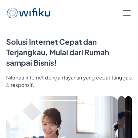
Solusi Internet Cepat dan
Terjangkau, Mulai dari Rumah
sampai Bisnis!
Nikmati internet dengan layanan yang cepat tanggap
Bayar
& responsif.
5
Bulan,
Nikmati
6
Bulan
Internet
Cukup
Bayar