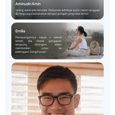
Aminudin Amin
Jarang sekali ada kendala. Pelayanan adminya super cepat tanggap
👍 Harga juga bersahabat dengan jaringan yang tidak lemot
Emilia
Pemasangannya cepat + teknisi
ramah, jika terjadi gangguan
langsung ditangani, selalu
memberikan solusi ke
pelanggan.Sangat puas!